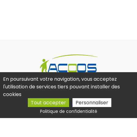
En poursuivant votre navigation, vous acceptez
l'utilisation de services tiers pouvant installer des
18 Rue des Cosmonautes, 31400 Toulouse
cookies
05 61 36 59 38
Tout accepter
Personnaliser
contact@acoos.fr
Politique de confidentialité
Activités
Coordonnateur sécurité et protection Toulouse